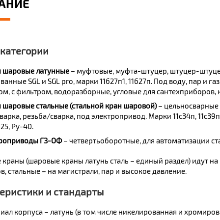
АНИЕ
 категории
 шаровые латунные
– муфтовые, муфта-штуцер, штуцер-штуце
анные SGL и SGL pro, марки 11б27п1, 11б27п. Под воду, пар и г
ом, с фильтром, водоразборные, угловые для сантехприборов, 
 шаровые стальные (стальной кран шаровой)
– цельносварные 
арка, резьба/сварка, под электропривод. Марки 11с34п, 11с39п
25, Ру-40.
роприводы ГЗ-ОФ
– четвертьоборотные, для автоматизации ст
 краны (шаровые краны латунь сталь – единый раздел) идут н
, стальные – на магистрали, пар и высокое давление.
еристики и стандарты
иал корпуса – латунь (в том числе никелированная и хромиров