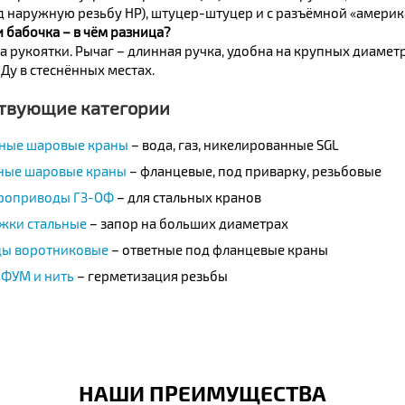
д наружную резьбу НР), штуцер-штуцер и с разъёмной «америк
 бабочка – в чём разница?
 рукоятки. Рычаг – длинная ручка, удобна на крупных диаметр
Ду в стеснённых местах.
твующие категории
ные шаровые краны
– вода, газ, никелированные SGL
ные шаровые краны
– фланцевые, под приварку, резьбовые
роприводы ГЗ-ОФ
– для стальных кранов
жки стальные
– запор на больших диаметрах
ы воротниковые
– ответные под фланцевые краны
 ФУМ и нить
– герметизация резьбы
НАШИ ПРЕИМУЩЕСТВА