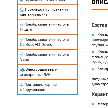
ОПИС
Прокладки и уплотнения
сантехнические
Состав
Преобразователи частоты
Hitachi
Краны
Преобразователи частоты
никелиров
Danfoss VLT Drives
спускник
Краны
Преобразователи частоты
фланец/св
Vacon
Ру-16, Ру-
Элект
Электродвигатели
асинхронные 5АИ
Латунные
диаметров
Противопожарное
оборудование
Характ
Матер