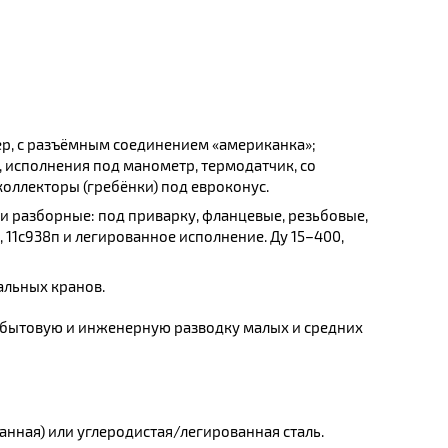
р, с разъёмным соединением «американка»;
аз, исполнения под манометр, термодатчик, со
коллекторы (гребёнки) под евроконус.
и разборные: под приварку, фланцевые, резьбовые,
, 11с938п и легированное исполнение. Ду 15–400,
альных кранов.
а бытовую и инженерную разводку малых и средних
анная) или углеродистая/легированная сталь.