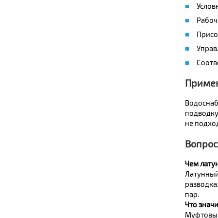
Услов
Рабоче
Присо
Управ
Соотв
Приме
Водоснаб
подводку 
не подхо
Вопрос
Чем лату
Латунный
разводка
пар.
Что знач
Муфтовый