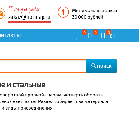
Почта для заявок
Минимальный заказ
zakaz@normap.ru
30 000 рублей
0
0
0
ОНТАКТЫ
0
Р
ПОИСК
е и стальные
поворотной пробкой-шаром: четверть оборота
екрывает поток. Раздел собирает два материала
ды и виды присоединения.