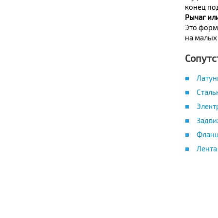
конец по
Рычаг или
Это форма
на малых 
Сопутс
Латун
Сталь
Элект
Задви
Фланц
Лента