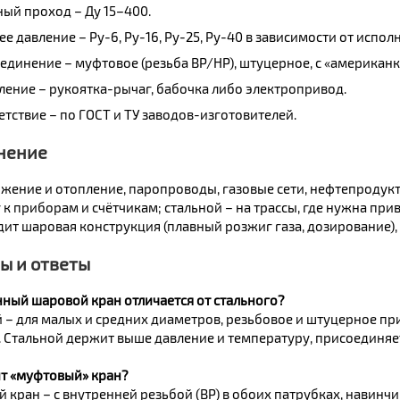
ный проход – Ду 15–400.
е давление – Ру-6, Ру-16, Ру-25, Ру-40 в зависимости от испол
единение – муфтовое (резьба ВР/НР), штуцерное, с «американк
ление – рукоятка-рычаг, бабочка либо электропривод.
етствие – по ГОСТ и ТУ заводов-изготовителей.
нение
жение и отопление, паропроводы, газовые сети, нефтепродукт
к приборам и счётчикам; стальной – на трассы, где нужна прив
дит шаровая конструкция (плавный розжиг газа, дозирование),
ы и ответы
нный шаровой кран отличается от стального?
 – для малых и средних диаметров, резьбовое и штуцерное при
. Стальной держит выше давление и температуру, присоединяет
ит «муфтовый» кран?
 кран – с внутренней резьбой (ВР) в обоих патрубках, навинч