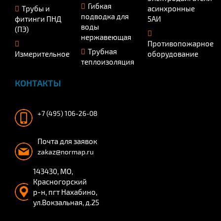
Гибкая
Трубы и
асинхронные
подводка для
фитинги ПНД
5АИ
воды
(ПЭ)
нержавеющая
Противопожарное
Трубная
Измерительное
оборудование
теплоизоляция
КОНТАКТЫ
+7 (495) 106-26-08
Почта для заявок
zakaz@normap.ru
143430, МО,
Красногорский
р-н, пгт Нахабино,
ул.Вокзальная, д.25