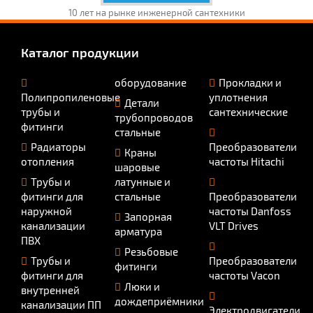
10 лет на рынке инженерной сантехники
Каталог продукции
оборудование
Прокладки и
Полипропиленовые
уплотнения
Детали
трубы и
сантехнические
трубопроводов
фитинги
стальные
Радиаторы
Преобразователи
Краны
отопления
частоты Hitachi
шаровые
Трубы и
латунные и
фитинги для
стальные
Преобразователи
наружной
частоты Danfoss
Запорная
канализации
VLT Drives
арматура
ПВХ
Резьбовые
Трубы и
Преобразователи
фитинги
фитинги для
частоты Vacon
Люки и
внутренней
дождеприёмники
канализации ПП
Электродвигатели