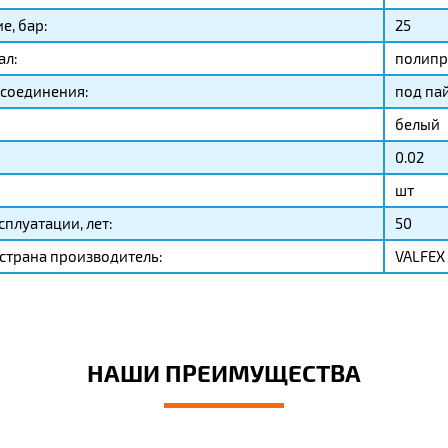
е, бар:
25
ал:
полипр
соединения:
под па
белый
0.02
шт
сплуатации, лет:
50
страна производитель:
VALFEX
НАШИ ПРЕИМУЩЕСТВА