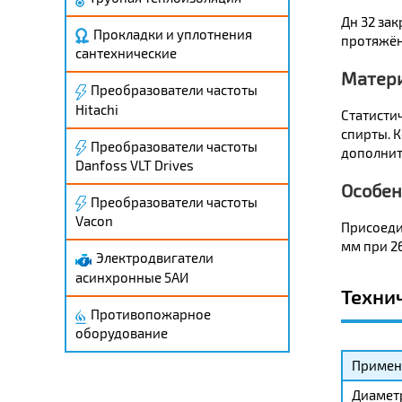
Дн 32 за
Прокладки и уплотнения
протяжён
сантехнические
Матери
Преобразователи частоты
Hitachi
Статистич
спирты. К
Преобразователи частоты
дополнит
Danfoss VLT Drives
Особен
Преобразователи частоты
Vacon
Присоеди
мм при 26
Электродвигатели
асинхронные 5АИ
Техни
Противопожарное
оборудование
Применя
Диамет