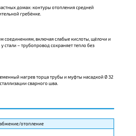
 частных домах: контуры отопления средней
ительной гребёнке.
им соединениям, включая слабые кислоты, щёлочи и
 у стали – трубопровод сохраняет тепло без
менный нагрев торца трубы и муфты насадкой Ø 32
исталлизации сварного шва.
абжение/отопление