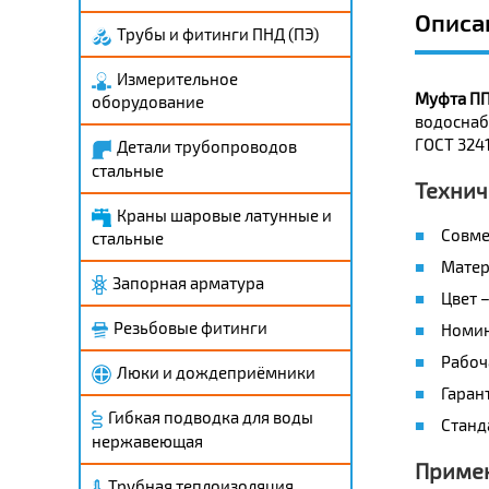
Описа
Трубы и фитинги ПНД (ПЭ)
Измерительное
Муфта ПП 
оборудование
водоснаб
ГОСТ 3241
Детали трубопроводов
стальные
Технич
Краны шаровые латунные и
Совмес
стальные
Матери
Запорная арматура
Цвет –
Резьбовые фитинги
Номин
Рабоч
Люки и дождеприёмники
Гаран
Гибкая подводка для воды
Станд
нержавеющая
Приме
Трубная теплоизоляция