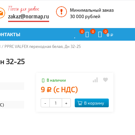
Почта для заявок
Минимальный заказ
zakaz@normap.ru
30 000 рублей
0
0
0
ОНТАКТЫ
0
Р
 / PPRC VALFEX переходная белая, Дн 32-25
н 32-25
е
В наличии
9
(с НДС)
Р
-
+
В корзину
C)