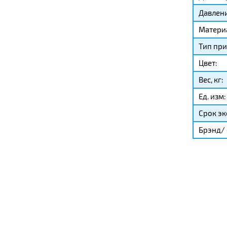
Давлени
Матери
Тип при
Цвет:
Вес, кг:
Ед. изм:
Срок эк
Брэнд/ 