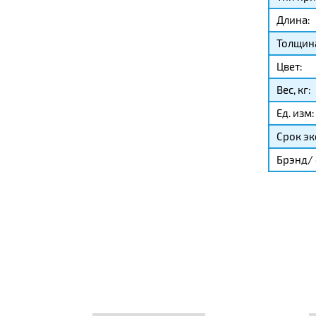
Длина:
Толщина
Цвет:
Вес, кг:
Ед. изм:
Срок эк
Брэнд/ 