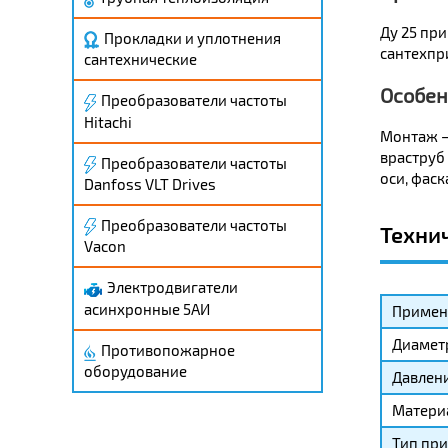
Ду 25 пр
Прокладки и уплотнения
сантехпр
сантехнические
Особен
Преобразователи частоты
Hitachi
Монтаж –
враструб
Преобразователи частоты
оси, фаск
Danfoss VLT Drives
Преобразователи частоты
Техни
Vacon
Электродвигатели
асинхронные 5АИ
Применя
Диамет
Противопожарное
оборудование
Давлени
Матери
Тип при