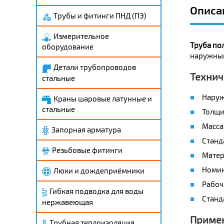
Описа
Трубы и фитинги ПНД (ПЭ)
Измерительное
Труба по
оборудование
наружным
Детали трубопроводов
Технич
стальные
Наруж
Краны шаровые латунные и
стальные
Толщин
Масса 
Запорная арматура
Станд
Резьбовые фитинги
Матери
Номин
Люки и дождеприёмники
Рабоч
Гибкая подводка для воды
Станд
нержавеющая
Приме
Трубная теплоизоляция