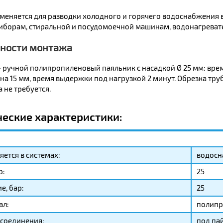
именяется для разводки холодного и горячего водоснабжения 
иборам, стиральной и посудомоечной машинам, водонагреват
ности монтажа
 ручной полипропиленовый паяльник с насадкой Ø 25 мм: врем
 на 15 мм, время выдержки под нагрузкой 2 минут. Обрезка 
а не требуется.
ческие характеристики:
ется в системах:
водосн
р:
25
е, бар:
25
ал:
полипр
соединения:
под па