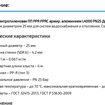
ние:
липропиленовая ПП PPR PPRC армир. алюминием L4000 PN25 Д
 диаметром 25 мм для систем водоснабжения и отопления. Соо
еские характеристики
ный диаметр – 25 мм
а стенки (SDR 6) – 4.2 мм
1 м – 0.067 кг/м
артная длина хлыста – 4 м
ал – PP-R (тип 3)
альное давление – PN 25 бар
ая температура – до 70 °C, максимальная кратковременная – до
арты – ГОСТ 32415-2013, ГОСТ Р 53630-2009
нение