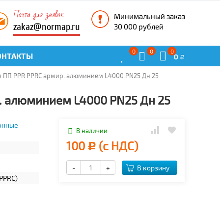
Почта для заявок
Минимальный заказ
zakaz@normap.ru
30 000 рублей
0
0
0
ОНТАКТЫ
0
Р
я ПП PPR PPRC армир. алюминием L4000 PN25 Дн 25
. алюминием L4000 PN25 Дн 25
анные
В наличии
100
(с НДС)
Р
-
+
В корзину
PPRC)