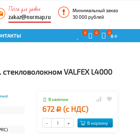
Почта для заявок
Минимальный заказ
zakaz@normap.ru
30 000 рублей
0
0
0
ОНТАКТЫ
0
Р
. стекловолокном VALFEX L4000
нные
В наличии
672
(с НДС)
Р
-
+
В корзину
PRC)