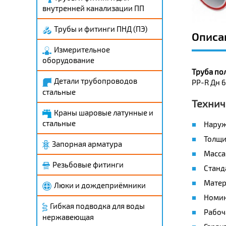
внутренней канализации ПП
Трубы и фитинги ПНД (ПЭ)
Описа
Измерительное
оборудование
Труба по
Детали трубопроводов
PP-R Дн 
стальные
Технич
Краны шаровые латунные и
стальные
Наруж
Толщин
Запорная арматура
Масса 
Резьбовые фитинги
Станд
Матери
Люки и дождеприёмники
Номин
Гибкая подводка для воды
Рабоч
нержавеющая