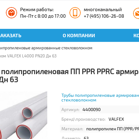
Режим работы:
многоканальный
Пн-Пт с 8:00 до 17:00
+7 (495) 106-26-08
ЗАКАЗАТЬ
О КОМПАНИИ
К
липропиленовые армированные стекловолокном
ном VALFEX L4000 PN20 Дн 63
 полипропиленовая ПП PPR PPRC армир
Дн 63
Трубы полипропиленовые армирова
стекловолокном
Артикул:
4400090
Бренд\производство:
VALFEX
Материал:
полипропилен ПП (PPR/P
Диаметр:
63