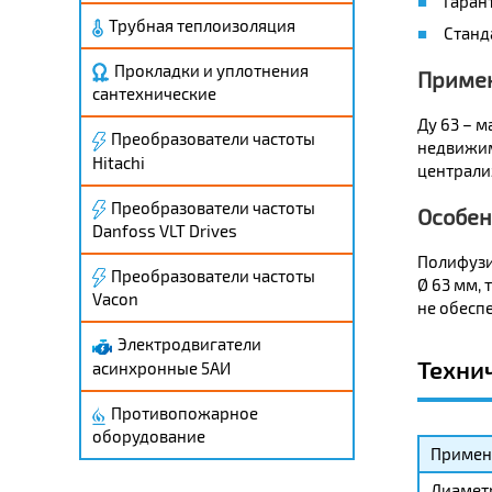
Гаран
Трубная теплоизоляция
Станд
Прокладки и уплотнения
Приме
сантехнические
Ду 63 – 
Преобразователи частоты
недвижим
Hitachi
централи
Преобразователи частоты
Особен
Danfoss VLT Drives
Полифузи
Преобразователи частоты
Ø 63 мм, 
Vacon
не обеспе
Электродвигатели
Техни
асинхронные 5АИ
Противопожарное
оборудование
Применя
Диамет