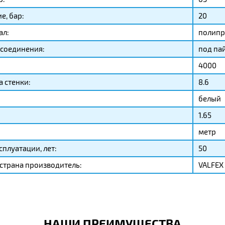
е, бар:
20
ал:
полипр
соединения:
под па
4000
 стенки:
8.6
белый
1.65
метр
сплуатации, лет:
50
страна производитель:
VALFEX
НАШИ ПРЕИМУЩЕСТВА