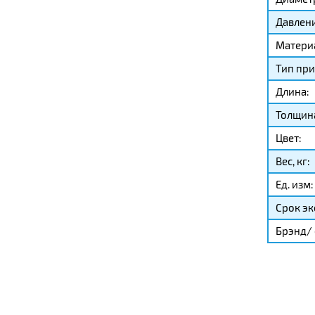
Давлени
Матери
Тип при
Длина:
Толщина
Цвет:
Вес, кг:
Ед. изм:
Срок эк
Брэнд/ 