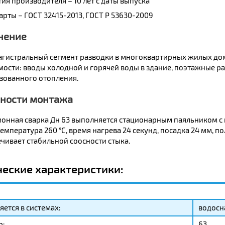
тия производителя – 10 лет с даты выпуска
арты – ГОСТ 32415-2013, ГОСТ Р 53630-2009
нение
магистральный сегмент разводки в многоквартирных жилых до
ости: вводы холодной и горячей воды в здание, поэтажные р
зованного отопления.
ности монтажа
онная сварка Дн 63 выполняется стационарным паяльником с
температура 260 °C, время нагрева 24 секунд, посадка 24 мм, 
чивает стабильной соосности стыка.
ческие характеристики:
ется в системах:
водосн
р:
63