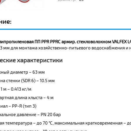
ние:
липропиленовая ПП PPR PPRC армир. стекловолокном VALFEX L
63 мм для монтажа хозяйственно-питьевого водоснабжения и 
еские характеристики
ный диаметр – 63 мм
а стенки (SDR 6) – 10.5 мм
1 м – 0.413 кг/м
артная длина хлыста – 4 м
ал – PP-R (тип 3)
альное давление – PN 20 бар
ая температура – до 70 °C, максимальная кратковременная – до