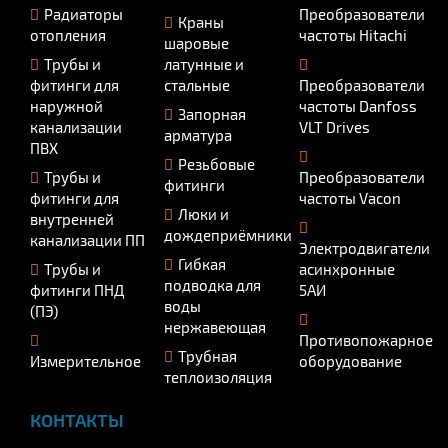
Радиаторы
Преобразователи
Краны
отопления
частоты Hitachi
шаровые
Трубы и
латунные и
фитинги для
стальные
Преобразователи
наружной
частоты Danfoss
Запорная
канализации
VLT Drives
арматура
ПВХ
Резьбовые
Трубы и
Преобразователи
фитинги
фитинги для
частоты Vacon
Люки и
внутренней
дождеприёмники
канализации ПП
Электродвигатели
Гибкая
Трубы и
асинхронные
подводка для
фитинги ПНД
5АИ
воды
(ПЭ)
нержавеющая
Противопожарное
Трубная
Измерительное
оборудование
теплоизоляция
КОНТАКТЫ