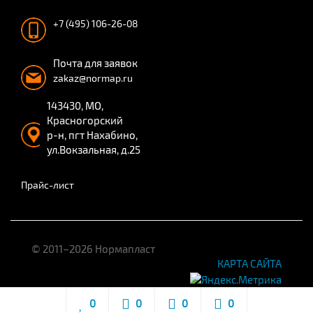
+7 (495) 106-26-08
Почта для заявок
zakaz@normap.ru
143430, МО,
Красногорский
р-н, пгт Нахабино,
ул.Вокзальная, д.25
Прайс-лист
© 2011–2026 Нормапласт
КАРТА САЙТА
0
0
0
0