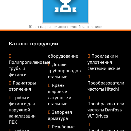
10 лет на рынке инженерной сантехники
Каталог продукции
оборудование
Прокладки и
Полипропиленовые
уплотнения
Детали
трубы и
сантехнические
трубопроводов
фитинги
стальные
Радиаторы
Преобразователи
Краны
отопления
частоты Hitachi
шаровые
Трубы и
латунные и
фитинги для
стальные
Преобразователи
наружной
частоты Danfoss
Запорная
канализации
VLT Drives
арматура
ПВХ
Резьбовые
Трубы и
Преобразователи