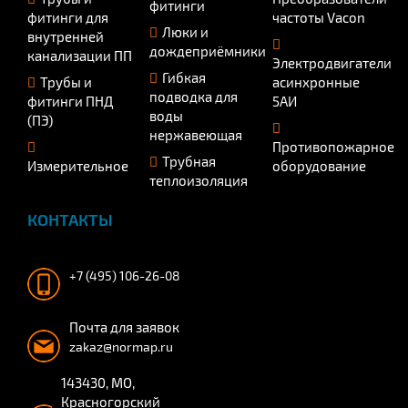
фитинги
фитинги для
частоты Vacon
Люки и
внутренней
дождеприёмники
канализации ПП
Электродвигатели
Гибкая
Трубы и
асинхронные
подводка для
фитинги ПНД
5АИ
воды
(ПЭ)
нержавеющая
Противопожарное
Трубная
Измерительное
оборудование
теплоизоляция
КОНТАКТЫ
+7 (495) 106-26-08
Почта для заявок
zakaz@normap.ru
143430, МО,
Красногорский