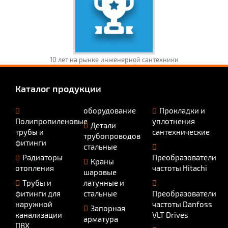
10 лет на рынке инженерной сантехники
Каталог продукции
оборудование
Прокладки и
Полипропиленовые
уплотнения
Детали
трубы и
сантехнические
трубопроводов
фитинги
стальные
Радиаторы
Преобразователи
Краны
отопления
частоты Hitachi
шаровые
Трубы и
латунные и
фитинги для
стальные
Преобразователи
наружной
частоты Danfoss
Запорная
канализации
VLT Drives
арматура
ПВХ