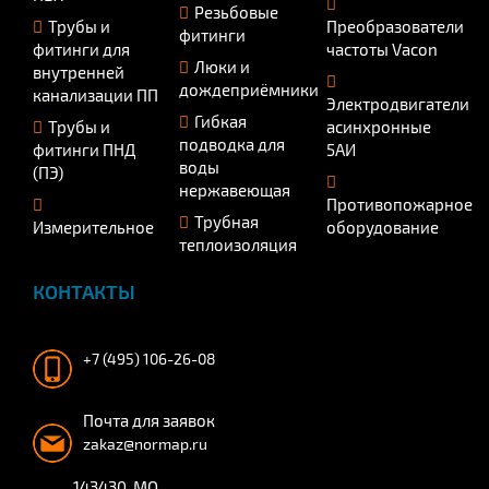
Резьбовые
Трубы и
Преобразователи
фитинги
фитинги для
частоты Vacon
Люки и
внутренней
дождеприёмники
канализации ПП
Электродвигатели
Гибкая
Трубы и
асинхронные
подводка для
фитинги ПНД
5АИ
воды
(ПЭ)
нержавеющая
Противопожарное
Трубная
Измерительное
оборудование
теплоизоляция
КОНТАКТЫ
+7 (495) 106-26-08
Почта для заявок
zakaz@normap.ru
143430, МО,