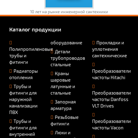
10 лет на рынке инженерной сантехники
Каталог продукции
оборудование
Прокладки и
Полипропиленовые
уплотнения
Детали
трубы и
сантехнические
трубопроводов
фитинги
стальные
Радиаторы
Преобразователи
Краны
отопления
частоты Hitachi
шаровые
Трубы и
латунные и
фитинги для
стальные
Преобразователи
наружной
частоты Danfoss
Запорная
канализации
VLT Drives
арматура
ПВХ
Резьбовые
Трубы и
Преобразователи
фитинги
фитинги для
частоты Vacon
Люки и
внутренней