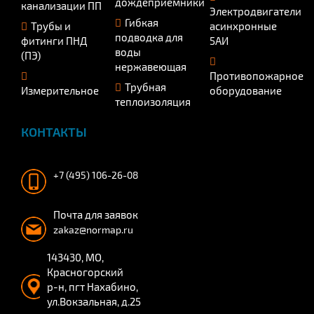
дождеприёмники
канализации ПП
Электродвигатели
Гибкая
Трубы и
асинхронные
подводка для
фитинги ПНД
5АИ
воды
(ПЭ)
нержавеющая
Противопожарное
Трубная
Измерительное
оборудование
теплоизоляция
КОНТАКТЫ
+7 (495) 106-26-08
Почта для заявок
zakaz@normap.ru
143430, МО,
Красногорский
р-н, пгт Нахабино,
ул.Вокзальная, д.25