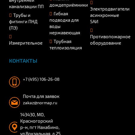
внутренней
дождеприёмники
канализации ПП
Электродвигатели
Гибкая
Трубы и
асинхронные
подводка для
фитинги ПНД
5АИ
воды
(ПЭ)
нержавеющая
Противопожарное
Трубная
Измерительное
оборудование
теплоизоляция
КОНТАКТЫ
+7 (495) 106-26-08
Почта для заявок
zakaz@normap.ru
143430, МО,
Красногорский
р-н, пгт Нахабино,
ул.Вокзальная, д.25