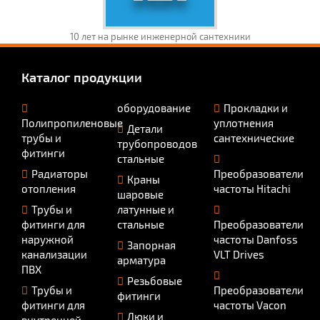
10 лет на рынке инженерной сантехники
Каталог продукции
оборудование
Прокладки и
Полипропиленовые
уплотнения
Детали
трубы и
сантехнические
трубопроводов
фитинги
стальные
Радиаторы
Преобразователи
Краны
отопления
частоты Hitachi
шаровые
Трубы и
латунные и
фитинги для
стальные
Преобразователи
наружной
частоты Danfoss
Запорная
канализации
VLT Drives
арматура
ПВХ
Резьбовые
Трубы и
Преобразователи
фитинги
фитинги для
частоты Vacon
Люки и