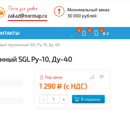
Почта для заявок
Минимальный заказ
zakaz@normap.ru
30 000 рублей
0
0
0
ОНТАКТЫ
0
Р
вый пружинный SGL Ру-10, Ду-40
ный SGL Ру-10, Ду-40
Под заказ
1 290
(с НДС)
Р
-
+
В корзину