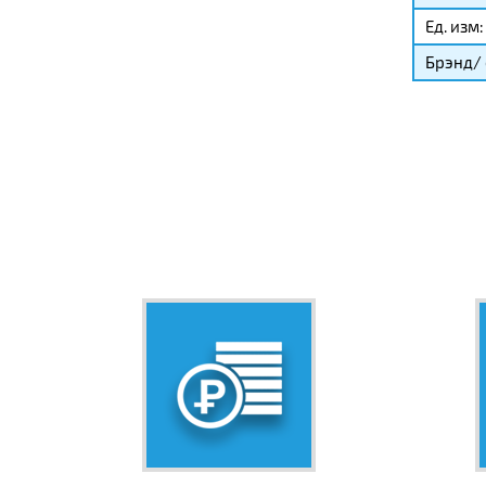
Ед. изм:
Брэнд/ 