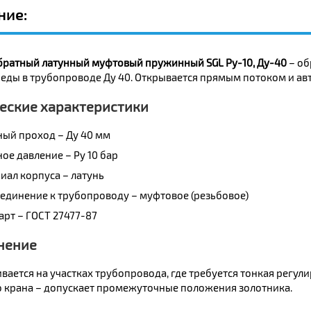
ние:
братный латунный муфтовый пружинный SGL Ру-10, Ду-40
– об
реды в трубопроводе Ду 40. Открывается прямым потоком и ав
еские характеристики
ный проход – Ду 40 мм
ое давление – Ру 10 бар
иал корпуса – латунь
единение к трубопроводу – муфтовое (резьбовое)
арт – ГОСТ 27477-87
нение
вается на участках трубопровода, где требуется тонкая регул
 крана – допускает промежуточные положения золотника.