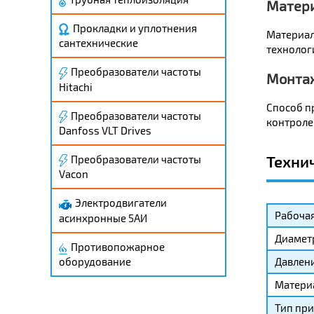
Матери
Прокладки и уплотнения
Материал
сантехнические
технолог
Преобразователи частоты
Монта
Hitachi
Способ п
Преобразователи частоты
контролем
Danfoss VLT Drives
Техни
Преобразователи частоты
Vacon
Электродвигатели
Рабочая
асинхронные 5АИ
Диамет
Противопожарное
Давлени
оборудование
Матери
Тип при