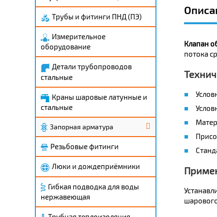
Описа
Трубы и фитинги ПНД (ПЭ)
Измерительное
Клапан о
оборудование
потока с
Детали трубопроводов
Технич
стальные
Услов
Краны шаровые латунные и
стальные
Условн
Матер
Запорная арматура
Присо
Резьбовые фитинги
Станд
Люки и дождеприёмники
Приме
Гибкая подводка для воды
Устанавли
нержавеющая
шарового
Трубная теплоизоляция