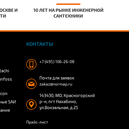
ОСКВЕ И
10 ЛЕТ НА РЫНКЕ ИНЖЕНЕРНОЙ
СТИ
САНТЕХНИКИ
КОНТАКТЫ
+7 (495) 106-26-08
tachi
Почта для заявок
anfoss
zakaz@normap.ru
acon
143430, МО, Красногорский
р-н, пгт Нахабино,
ные 5АИ
ул.Вокзальная, д.25
вание
Прайс-лист