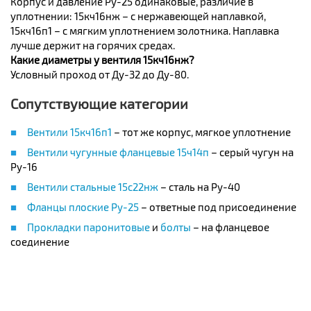
Корпус и давление Ру-25 одинаковые, различие в
уплотнении: 15кч16нж – с нержавеющей наплавкой,
15кч16п1 – с мягким уплотнением золотника. Наплавка
лучше держит на горячих средах.
Какие диаметры у вентиля 15кч16нж?
Условный проход от Ду-32 до Ду-80.
Сопутствующие категории
Вентили 15кч16п1
– тот же корпус, мягкое уплотнение
Вентили чугунные фланцевые 15ч14п
– серый чугун на
Ру-16
Вентили стальные 15с22нж
– сталь на Ру-40
Фланцы плоские Ру-25
– ответные под присоединение
Прокладки паронитовые
и
болты
– на фланцевое
соединение