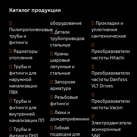
Каталог продукции
оборудование
Прокладки и
Полипропиленовые
уплотнения
Детали
трубы и
сантехнические
трубопроводов
фитинги
стальные
Радиаторы
Преобразователи
Краны
отопления
частоты Hitachi
шаровые
Трубы и
латунные и
фитинги для
стальные
Преобразователи
наружной
частоты Danfoss
Запорная
канализации
VLT Drives
арматура
ПВХ
Резьбовые
Трубы и
Преобразователи
фитинги
фитинги для
частоты Vacon
Люки и
внутренней
дождеприёмники
канализации ПП
Электродвигатели
Гибкая
Трубы и
асинхронные
подводка для
фитинги ПНД
5АИ