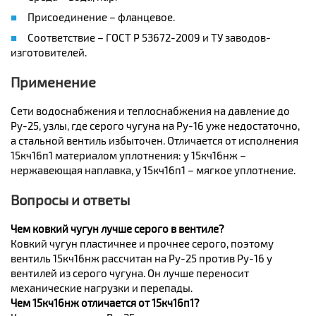
Присоединение – фланцевое.
Соответствие – ГОСТ Р 53672-2009 и ТУ заводов-
изготовителей.
Применение
Сети водоснабжения и теплоснабжения на давление до
Ру-25, узлы, где серого чугуна на Ру-16 уже недостаточно,
а стальной вентиль избыточен. Отличается от исполнения
15кч16п1 материалом уплотнения: у 15кч16нж –
нержавеющая наплавка, у 15кч16п1 – мягкое уплотнение.
Вопросы и ответы
Чем ковкий чугун лучше серого в вентиле?
Ковкий чугун пластичнее и прочнее серого, поэтому
вентиль 15кч16нж рассчитан на Ру-25 против Ру-16 у
вентилей из серого чугуна. Он лучше переносит
механические нагрузки и перепады.
Чем 15кч16нж отличается от 15кч16п1?