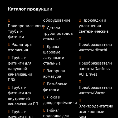
Каталог продукции
оборудование
Прокладки и
Полипропиленовые
уплотнения
Детали
трубы и
сантехнические
трубопроводов
фитинги
стальные
Радиаторы
Преобразователи
Краны
отопления
частоты Hitachi
шаровые
Трубы и
латунные и
фитинги для
стальные
Преобразователи
наружной
частоты Danfoss
Запорная
канализации
VLT Drives
арматура
ПВХ
Резьбовые
Трубы и
Преобразователи
фитинги
фитинги для
частоты Vacon
Люки и
внутренней
дождеприёмники
канализации ПП
Электродвигатели
Гибкая
Трубы и
асинхронные
подводка для
фитинги ПНД
5АИ