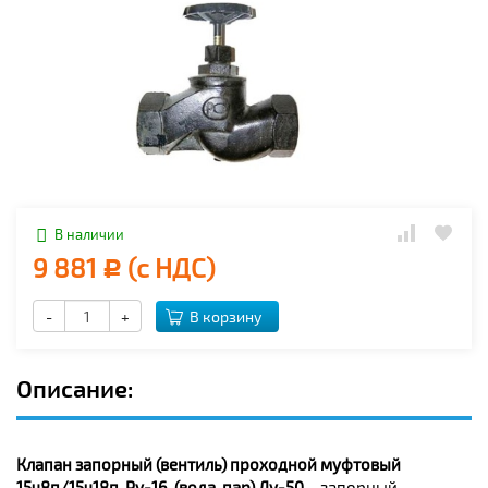
В наличии
9 881
(с НДС)
Р
-
+
В корзину
Описание:
Клапан запорный (вентиль) проходной муфтовый
15ч8п/15ч18п, Ру-16, (вода, пар) Ду-50
– запорный