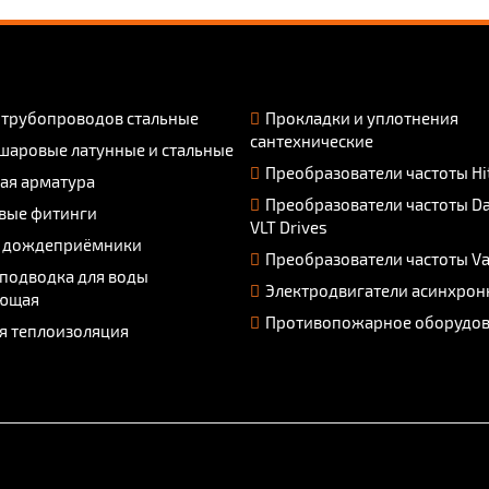
 трубопроводов стальные
Прокладки и уплотнения
сантехнические
шаровые латунные и стальные
Преобразователи частоты Hi
ая арматура
Преобразователи частоты D
вые фитинги
VLT Drives
 дождеприёмники
Преобразователи частоты V
 подводка для воды
Электродвигатели асинхрон
ющая
Противопожарное оборудо
я теплоизоляция