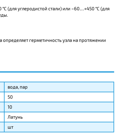
°C (для углеродистой стали) или –60…+450 °C (для
еды.
а определяет герметичность узла на протяжении
вода, пар
50
10
Латунь
шт