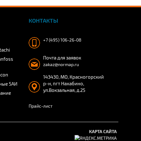
КОНТАКТЫ
+7 (495) 106-26-08
tachi
Почта для заявок
anfoss
zakaz@normap.ru
acon
143430, МО, Красногорский
р-н, пгт Нахабино,
ные 5АИ
ул.Вокзальная, д.25
вание
Прайс-лист
КАРТА САЙТА