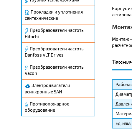
Корпус из
Прокладки и уплотнения
легирова
сантехнические
Монта
Преобразователи частоты
Hitachi
Монтаж –
расчётног
Преобразователи частоты
Danfoss VLT Drives
Техни
Преобразователи частоты
Vacon
Рабочая
Электродвигатели
асинхронные 5АИ
Диамет
Противопожарное
Давлени
оборудование
Матери
Ед. изм: