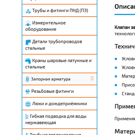
Описа
Трубы и фитинги ПНД (ПЭ)
Измерительное
Клапан за
оборудование
технолог
Детали трубопроводов
Технич
стальные
Услов
Краны шаровые латунные и
стальные
Условн
Матер
Запорная арматура
Присо
Резьбовые фитинги
Станд
Люки и дождеприёмники
Приме
Гибкая подводка для воды
Применяе
нержавеющая
Матери
Трубная теплоизоляция