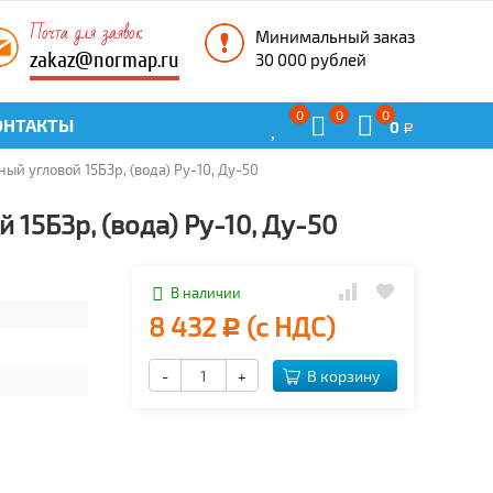
Почта для заявок
Минимальный заказ
zakaz@normap.ru
30 000 рублей
0
0
0
ОНТАКТЫ
0
Р
ый угловой 15Б3р, (вода) Ру-10, Ду-50
15Б3р, (вода) Ру-10, Ду-50
В наличии
8 432
(с НДС)
Р
-
+
В корзину