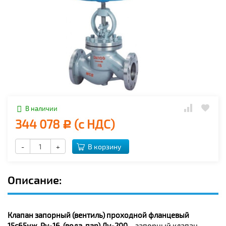
В наличии
344 078
(с НДС)
Р
-
+
В корзину
Описание:
Клапан запорный (вентиль) проходной фланцевый
15с65нж, Ру-16, (вода, пар) Ду-200
– запорный клапан