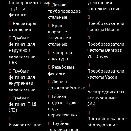
Полипропиленовые
уплотнения
Детали
трубы и
сантехнические
трубопроводов
фитинги
стальные
Радиаторы
Преобразователи
Краны
отопления
частоты Hitachi
шаровые
Трубы и
латунные и
фитинги для
стальные
Преобразователи
наружной
частоты Danfoss
Запорная
канализации
VLT Drives
арматура
ПВХ
Резьбовые
Трубы и
Преобразователи
фитинги
фитинги для
частоты Vacon
Люки и
внутренней
дождеприёмники
канализации ПП
Электродвигатели
Гибкая
Трубы и
асинхронные
подводка для
фитинги ПНД
5АИ
воды
(ПЭ)
нержавеющая
Противопожарное
Трубная
Измерительное
оборудование
теплоизоляция