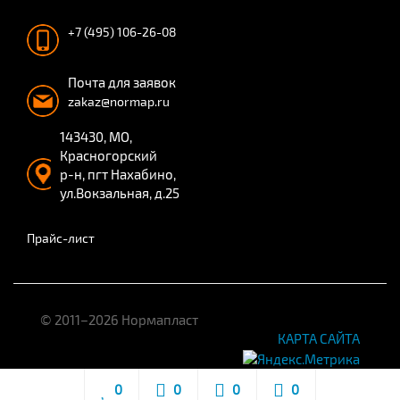
+7 (495) 106-26-08
Почта для заявок
zakaz@normap.ru
143430, МО,
Красногорский
р-н, пгт Нахабино,
ул.Вокзальная, д.25
Прайс-лист
© 2011–2026 Нормапласт
КАРТА САЙТА
0
0
0
0