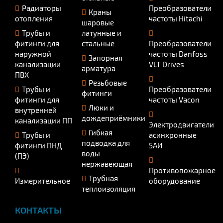
Радиаторы
Преобразователи
Краны
отопления
частоты Hitachi
шаровые
Трубы и
латунные и
фитинги для
стальные
Преобразователи
наружной
частоты Danfoss
Запорная
канализации
VLT Drives
арматура
ПВХ
Резьбовые
Трубы и
Преобразователи
фитинги
фитинги для
частоты Vacon
Люки и
внутренней
дождеприёмники
канализации ПП
Электродвигатели
Гибкая
Трубы и
асинхронные
подводка для
фитинги ПНД
5АИ
воды
(ПЭ)
нержавеющая
Противопожарное
Трубная
Измерительное
оборудование
теплоизоляция
КОНТАКТЫ