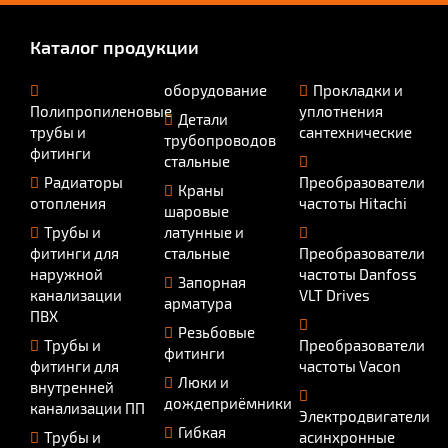
Каталог продукции
оборудование
Прокладки и
Полипропиленовые
уплотнения
Детали
трубы и
сантехнические
трубопроводов
фитинги
стальные
Радиаторы
Преобразователи
Краны
отопления
частоты Hitachi
шаровые
Трубы и
латунные и
фитинги для
стальные
Преобразователи
наружной
частоты Danfoss
Запорная
канализации
VLT Drives
арматура
ПВХ
Резьбовые
Трубы и
Преобразователи
фитинги
фитинги для
частоты Vacon
Люки и
внутренней
дождеприёмники
канализации ПП
Электродвигатели
Гибкая
Трубы и
асинхронные