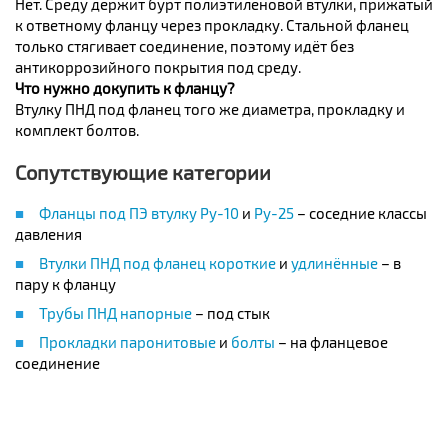
Нет. Среду держит бурт полиэтиленовой втулки, прижатый
к ответному фланцу через прокладку. Стальной фланец
только стягивает соединение, поэтому идёт без
антикоррозийного покрытия под среду.
Что нужно докупить к фланцу?
Втулку ПНД под фланец того же диаметра, прокладку и
комплект болтов.
Сопутствующие категории
Фланцы под ПЭ втулку Ру-10
и
Ру-25
– соседние классы
давления
Втулки ПНД под фланец короткие
и
удлинённые
– в
пару к фланцу
Трубы ПНД напорные
– под стык
Прокладки паронитовые
и
болты
– на фланцевое
соединение