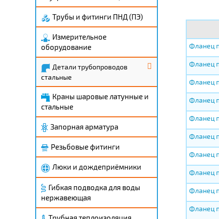
Трубы и фитинги ПНД (ПЭ)
Измерительное
Фланец п
оборудование
Фланец п
Детали трубопроводов
стальные
Фланец п
Краны шаровые латунные и
Фланец п
стальные
Фланец п
Запорная арматура
Фланец п
Резьбовые фитинги
Фланец п
Люки и дождеприёмники
Фланец п
Гибкая подводка для воды
Фланец п
нержавеющая
Фланец п
Трубная теплоизоляция