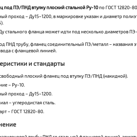
ц под ПЭ/ПНД втулку плоский стальной Ру-10
по ГОСТ 12820-80
ный проход – Ду15–1200, в маркировке указан и диаметр полиэ
).
Ду стального фланца может идти под несколько диаметров ПЭ-т
од ПНД трубу, фланец соединительный ПЭ/металл – названия э
вода с фланцевой линией.
еристики и стандарты
 свободный плоский фланец под втулку ПЭ/ПНД (накидной).
ие – Ру-10.
ный проход – Ду15–1200.
иал – углеродистая сталь.
арт – ГОСТ 12820-80.
нение
иэтиленовой трубы ПНД со стальной фланцевой линией, армат