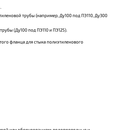
.
тиленовой трубы (например, Ду100 под ПЭ110, Ду300
рубы (Ду100 под ПЭ110 и ПЭ125).
того фланца для стыка полиэтиленового
урой или оборудованием: водопроводные и