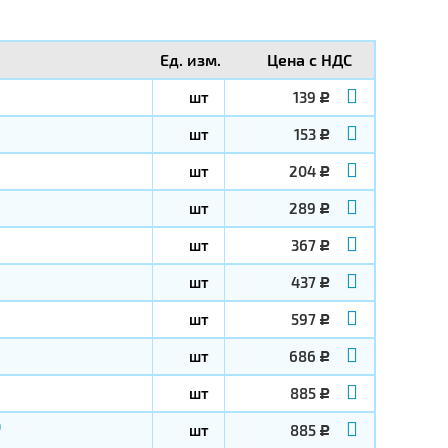
Ед. изм.
Цена с НДС
шт
139
Р
шт
153
Р
шт
204
Р
шт
289
Р
шт
367
Р
шт
437
Р
шт
597
Р
шт
686
Р
шт
885
Р
0
шт
885
Р