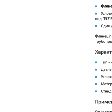
Флане
Услов
под ПЭ315
Один 
Фланец п
трубопро
Характ
Тип –
Давлен
Услов
Матер
Станд
Приме
Стык пол