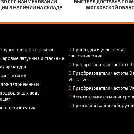
 30 000 НАИМЕНОВАНИЙ
БЫСТРАЯ ДОСТАВКА ПО М
ИИ В НАЛИЧИИ НА СКЛАДЕ
МОСКОВСКОЙ ОБЛА
 трубопроводов стальные
Прокладки и уплотнения
сантехнические
шаровые латунные и стальные
Преобразователи частоты Hi
ая арматура
Преобразователи частоты D
вые фитинги
VLT Drives
 дождеприёмники
Преобразователи частоты V
 подводка для воды
Электродвигатели асинхрон
ющая
Противопожарное оборудо
я теплоизоляция