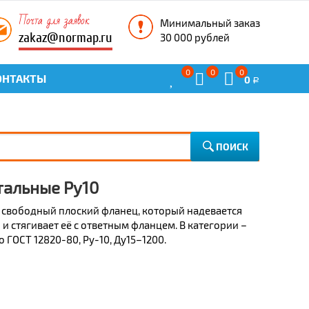
Почта для заявок
Минимальный заказ
zakaz@normap.ru
30 000 рублей
0
0
0
ОНТАКТЫ
0
Р
ПОИСК
тальные Ру10
– свободный плоский фланец, который надевается
 и стягивает её с ответным фланцем. В категории –
ГОСТ 12820-80, Ру-10, Ду15–1200.