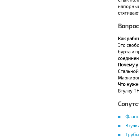
напорные 
стягивают
Вопрос
Как работ
Это свобо
бурта и п
соединен
Почему у 
Стальной
Маркировк
Что нужн
Втулку ПН
Сопутс
Фланц
Втулк
Трубы