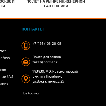
ОСКВЕ И
10 ЛЕТ НА РЫНКЕ ИНЖЕНЕРНОЙ
СТИ
САНТЕХНИКИ
КОНТАКТЫ
+7 (495) 106-26-08
tachi
Почта для заявок
anfoss
zakaz@normap.ru
acon
143430, МО, Красногорский
р-н, пгт Нахабино,
ные 5АИ
ул.Вокзальная, д.25
вание
Прайс-лист