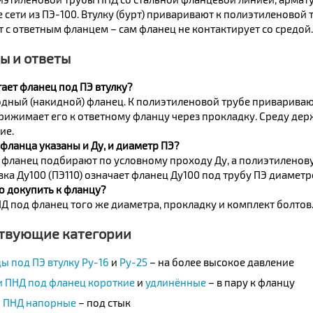
сети из ПЭ-100. Втулку (бурт) приваривают к полиэтиленовой 
 с ответным фланцем – сам фланец не контактирует со средой.
ы и ответы
ает фланец под ПЭ втулку?
дный (накидной) фланец. К полиэтиленовой трубе приваривают
рижимает его к ответному фланцу через прокладку. Среду держ
ие.
фланца указаны и Ду, и диаметр ПЭ?
 фланец подбирают по условному проходу Ду, а полиэтиленов
а Ду100 (ПЭ110) означает фланец Ду100 под трубу ПЭ диаметр
о докупить к фланцу?
Д под фланец того же диаметра, прокладку и комплект болтов.
твующие категории
ы под ПЭ втулку Ру-16
и
Ру-25
– на более высокое давление
и ПНД под фланец короткие
и
удлинённые
– в пару к фланцу
 ПНД напорные
– под стык