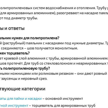
олипропиленовых систем водоснабжения и отопления. Трубу 
(для армированных алюминием), разогревают на насадке паяль
т под диаметр трубы.
ы и ответы
яльник нужен для полипропилена?
 (раструбный) паяльник с насадками под нужные диаметры. Т
и соединяются – шов получается монолитным.
жен торцеватель?
ет краевой слой алюминия с трубы, армированной алюминием. 
 шов протечёт. Для труб со стекловолокном и неармированных 
ть полипропиленовую трубу?
ными ножницами или роликовым резаком – они дают ровный 
 заусенцы и неровный срез.
твующие категории
аты для пайки и насадки
– основной инструмент
тной инструмент
– торцеватель для армированных труб