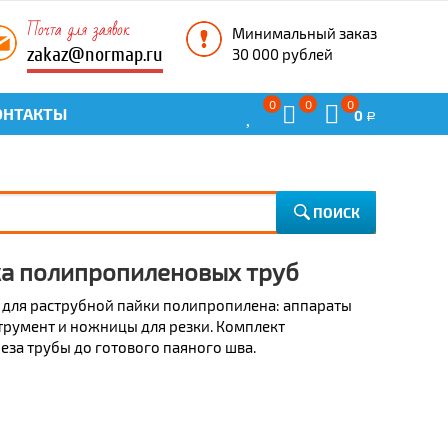
Почта для заявок
Минимальный заказ
zakaz@normap.ru
30 000 рублей
0
0
0
ОНТАКТЫ
0
Р
ПОИСК
а полипропиленовых труб
ё для раструбной пайки полипропилена: аппараты
струмент и ножницы для резки. Комплект
еза трубы до готового паяного шва.