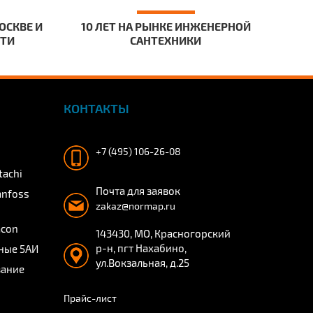
ОСКВЕ И
10 ЛЕТ НА РЫНКЕ ИНЖЕНЕРНОЙ
СТИ
САНТЕХНИКИ
КОНТАКТЫ
+7 (495) 106-26-08
tachi
Почта для заявок
anfoss
zakaz@normap.ru
acon
143430, МО, Красногорский
р-н, пгт Нахабино,
ные 5АИ
ул.Вокзальная, д.25
вание
Прайс-лист