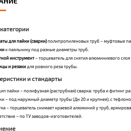
АНИЕ
 категории
аты для пайки (сварки)
полипропиленовых труб – муфтовые па
ки
к паяльнику под разные диаметры труб.
тной инструмент
– торцеватель для снятия алюминиевого слоя
цы и резаки
для ровного реза трубы.
еристики и стандарты
ип пайки – полифузная (раструбная) сварка: труба и фитинг ра
ки – под наружный диаметр трубы (Дн 20 и крупнее), с тефло
тка – торцеватель снимает краевой алюминий у труб, армиро
етствие – по ТУ заводов-изготовителей.
нение