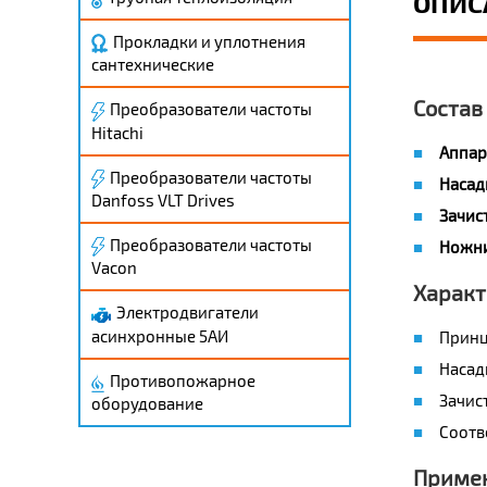
ОПИС
Прокладки и уплотнения
сантехнические
Состав
Преобразователи частоты
Hitachi
Аппар
Преобразователи частоты
Насад
Danfoss VLT Drives
Зачис
Преобразователи частоты
Ножни
Vacon
Характ
Электродвигатели
асинхронные 5АИ
Принц
Насад
Противопожарное
Зачис
оборудование
Соотв
Приме