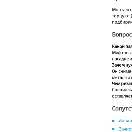
Монтаж п
торцуют 
подбираю
Вопрос
Какой па
Муфтовый
насадке 
Зачем ну
Он снима
металл и
Чем реза
Специаль
оставляет
Сопутс
Аппар
Зачис