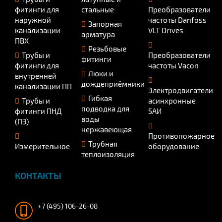
фитинги для
стальные
Преобразователи
наружной
частоты Danfoss
Запорная
канализации
VLT Drives
арматура
ПВХ
Резьбовые
Трубы и
Преобразователи
фитинги
фитинги для
частоты Vacon
Люки и
внутренней
дождеприёмники
канализации ПП
Электродвигатели
Гибкая
Трубы и
асинхронные
подводка для
фитинги ПНД
5АИ
воды
(ПЭ)
нержавеющая
Противопожарное
Трубная
Измерительное
оборудование
теплоизоляция
КОНТАКТЫ
+7 (495) 106-26-08