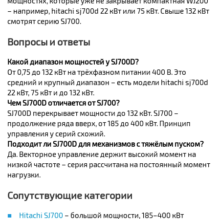
мощностях, которые уже не закрывает компактная WJ200
– например, hitachi sj700d 22 кВт или 75 кВт. Свыше 132 кВт
смотрят серию SJ700.
Вопросы и ответы
Какой диапазон мощностей у SJ700D?
От 0,75 до 132 кВт на трёхфазном питании 400 В. Это
средний и крупный диапазон – есть модели hitachi sj700d
22 кВт, 75 кВт и до 132 кВт.
Чем SJ700D отличается от SJ700?
SJ700D перекрывает мощности до 132 кВт. SJ700 –
продолжение ряда вверх, от 185 до 400 кВт. Принцип
управления у серий схожий.
Подходит ли SJ700D для механизмов с тяжёлым пуском?
Да. Векторное управление держит высокий момент на
низкой частоте – серия рассчитана на постоянный момент
нагрузки.
Сопутствующие категории
Hitachi SJ700
– большой мощности, 185–400 кВт