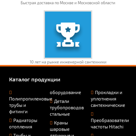
Быстрая доставка по Москве и Московской области
10 лет на рынке инженерной сантехники
Каталог продукции
оборудование
Прокладки и
Полипропиленовые
уплотнения
Детали
трубы и
сантехнические
трубопроводов
фитинги
стальные
Радиаторы
Преобразователи
Краны
отопления
частоты Hitachi
шаровые
Трубы и
латунные и