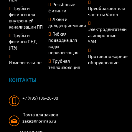
Резьбовые
Трубы и
Преобразователи
фитинги
фитинги для
частоты Vacon
Люки и
внутренней
дождеприёмники
канализации ПП
Электродвигатели
Гибкая
Трубы и
асинхронные
подводка для
фитинги ПНД
5АИ
воды
(ПЭ)
нержавеющая
Противопожарное
Трубная
Измерительное
оборудование
теплоизоляция
КОНТАКТЫ
+7 (495) 106-26-08
Почта для заявок
zakaz@normap.ru