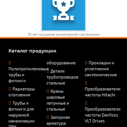
10 лет на рынке инженерной сантехники
Каталог продукции
оборудование
Прокладки и
Полипропиленовые
уплотнения
Детали
трубы и
сантехнические
трубопроводов
фитинги
стальные
Радиаторы
Преобразователи
Краны
отопления
частоты Hitachi
шаровые
Трубы и
латунные и
фитинги для
стальные
Преобразователи
наружной
частоты Danfoss
Запорная
канализации
VLT Drives
арматура
ПВХ