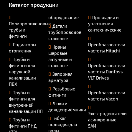
Каталог продукции
оборудование
Прокладки и
Полипропиленовые
уплотнения
Детали
трубы и
сантехнические
трубопроводов
фитинги
стальные
Радиаторы
Преобразователи
Краны
отопления
частоты Hitachi
шаровые
Трубы и
латунные и
фитинги для
стальные
Преобразователи
наружной
частоты Danfoss
Запорная
канализации
VLT Drives
арматура
ПВХ
Резьбовые
Трубы и
Преобразователи
фитинги
фитинги для
частоты Vacon
Люки и
внутренней
дождеприёмники
канализации ПП
Электродвигатели
Гибкая
Трубы и
асинхронные
подводка для
фитинги ПНД
5АИ
воды