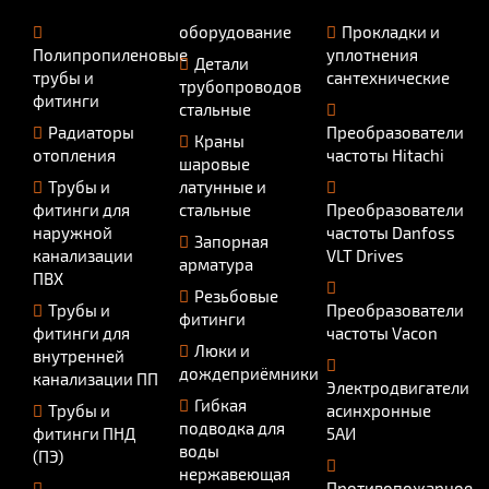
оборудование
Прокладки и
Полипропиленовые
уплотнения
Детали
трубы и
сантехнические
трубопроводов
фитинги
стальные
Радиаторы
Преобразователи
Краны
отопления
частоты Hitachi
шаровые
Трубы и
латунные и
фитинги для
стальные
Преобразователи
наружной
частоты Danfoss
Запорная
канализации
VLT Drives
арматура
ПВХ
Резьбовые
Трубы и
Преобразователи
фитинги
фитинги для
частоты Vacon
Люки и
внутренней
дождеприёмники
канализации ПП
Электродвигатели
Гибкая
Трубы и
асинхронные
подводка для
фитинги ПНД
5АИ
воды
(ПЭ)
нержавеющая
Противопожарное