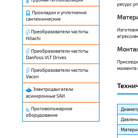
ресурс уп
Прокладки и уплотнения
Матери
сантехнические
Изготовл
Преобразователи частоты
агрессив
Hitachi
Монта
Преобразователи частоты
Danfoss VLT Drives
Присоеди
момента 
Преобразователи частоты
Vacon
Техни
Электродвигатели
асинхронные 5АИ
Противопожарное
Диамет
оборудование
Давлени
Матери