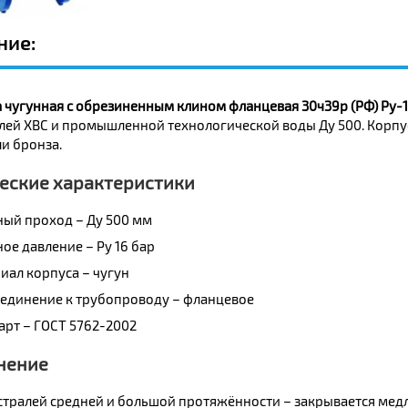
ние:
 чугунная с обрезиненным клином фланцевая 30ч39р (РФ) Ру-1
лей ХВС и промышленной технологической воды Ду 500. Корпус
и бронза.
еские характеристики
ный проход – Ду 500 мм
ое давление – Ру 16 бар
иал корпуса – чугун
единение к трубопроводу – фланцевое
арт – ГОСТ 5762-2002
нение
стралей средней и большой протяжённости – закрывается медл