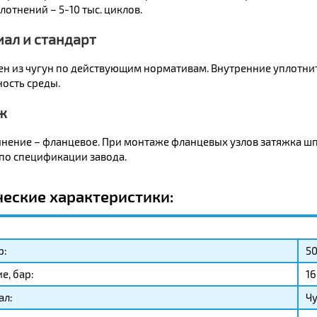
лотнений – 5-10 тыс. циклов.
ал и стандарт
ен из чугун по действующим нормативам. Внутренние уплотни
ность среды.
ж
нение – фланцевое. При монтаже фланцевых узлов затяжка шп
по спецификации завода.
ческие характеристики:
р:
5
е, бар:
16
ал:
Чу