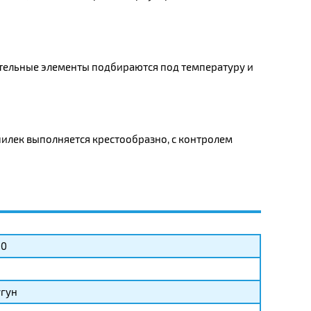
тельные элементы подбираются под температуру и
илек выполняется крестообразно, с контролем
00
гун