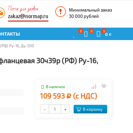
Почта для заявок
Минимальный заказ
zakaz@normap.ru
30 000 рублей
0
0
0
ОНТАКТЫ
0
Р
РФ) Ру-16, Ду-500
ланцевая 30ч39р (РФ) Ру-16,
В наличии
109 593
(с НДС)
Р
-
+
В корзину