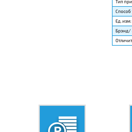
Тип при
Способ 
Ед. изм:
Брэнд/ 
Отличит