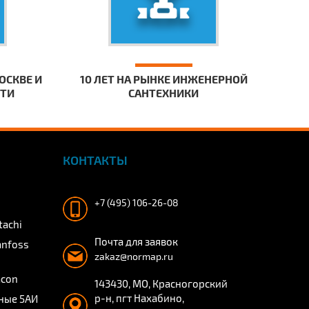
ОСКВЕ И
10 ЛЕТ НА РЫНКЕ ИНЖЕНЕРНОЙ
СТИ
САНТЕХНИКИ
КОНТАКТЫ
+7 (495) 106-26-08
tachi
Почта для заявок
anfoss
zakaz@normap.ru
acon
143430, МО, Красногорский
р-н, пгт Нахабино,
ные 5АИ