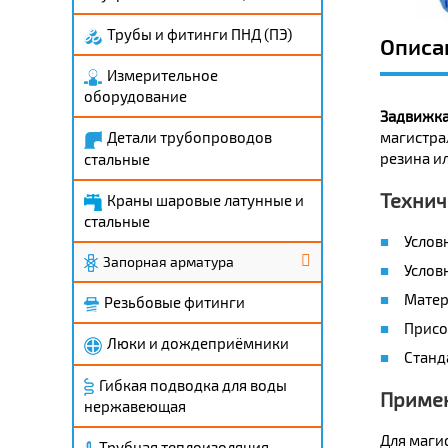
Трубы и фитинги ПНД (ПЭ)
Описа
Измерительное
оборудование
Задвижка
магистра
Детали трубопроводов
резина ил
стальные
Технич
Краны шаровые латунные и
стальные
Услов
Запорная арматура
Условн
Матер
Резьбовые фитинги
Присо
Люки и дождеприёмники
Станд
Гибкая подводка для воды
Приме
нержавеющая
Для маги
Трубная теплоизоляция