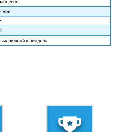
ланцевое
учной
т
Ф
евыдвижной шпиндель