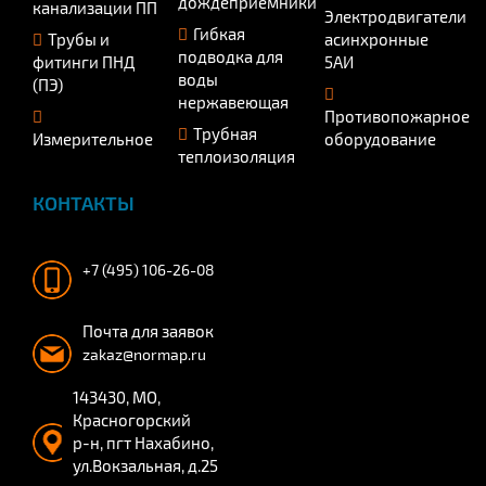
дождеприёмники
канализации ПП
Электродвигатели
Гибкая
Трубы и
асинхронные
подводка для
фитинги ПНД
5АИ
воды
(ПЭ)
нержавеющая
Противопожарное
Трубная
Измерительное
оборудование
теплоизоляция
КОНТАКТЫ
+7 (495) 106-26-08
Почта для заявок
zakaz@normap.ru
143430, МО,
Красногорский
р-н, пгт Нахабино,
ул.Вокзальная, д.25