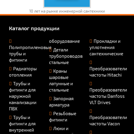
10 лет на рынке инженерной сантехники
Каталог продукции
оборудование
Прокладки и
Полипропиленовые
уплотнения
Детали
трубы и
сантехнические
трубопроводов
фитинги
стальные
Радиаторы
Преобразователи
Краны
отопления
частоты Hitachi
шаровые
Трубы и
латунные и
фитинги для
стальные
Преобразователи
наружной
частоты Danfoss
Запорная
канализации
VLT Drives
арматура
ПВХ
Резьбовые
Трубы и
Преобразователи
фитинги
фитинги для
частоты Vacon
Люки и
внутренней