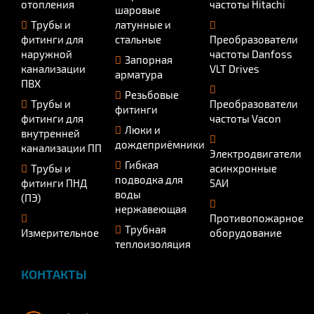
отопления
частоты Hitachi
шаровые
Трубы и
латунные и
фитинги для
стальные
Преобразователи
наружной
частоты Danfoss
Запорная
канализации
VLT Drives
арматура
ПВХ
Резьбовые
Трубы и
Преобразователи
фитинги
фитинги для
частоты Vacon
Люки и
внутренней
дождеприёмники
канализации ПП
Электродвигатели
Гибкая
Трубы и
асинхронные
подводка для
фитинги ПНД
5АИ
воды
(ПЭ)
нержавеющая
Противопожарное
Трубная
Измерительное
оборудование
теплоизоляция
КОНТАКТЫ