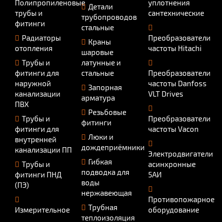
Полипропиленовые
уплотнения
Детали
трубы и
сантехнические
трубопроводов
фитинги
стальные
Радиаторы
Преобразователи
Краны
отопления
частоты Hitachi
шаровые
Трубы и
латунные и
фитинги для
стальные
Преобразователи
наружной
частоты Danfoss
Запорная
канализации
VLT Drives
арматура
ПВХ
Резьбовые
Трубы и
Преобразователи
фитинги
фитинги для
частоты Vacon
Люки и
внутренней
дождеприёмники
канализации ПП
Электродвигатели
Гибкая
Трубы и
асинхронные
подводка для
фитинги ПНД
5АИ
воды
(ПЭ)
нержавеющая
Противопожарное
Трубная
Измерительное
оборудование
теплоизоляция