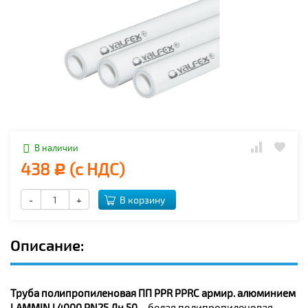
В наличии
438
(с НДС)
Р
-
+
В корзину
Описание:
Труба полипропиленовая ПП PPR PPRC армир. алюминием
LAMMIN L4000 PN25 Дн 50
– белая полипропиленовая