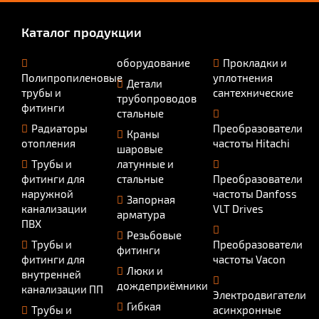
Каталог продукции
оборудование
Прокладки и
Полипропиленовые
уплотнения
Детали
трубы и
сантехнические
трубопроводов
фитинги
стальные
Радиаторы
Преобразователи
Краны
отопления
частоты Hitachi
шаровые
Трубы и
латунные и
фитинги для
стальные
Преобразователи
наружной
частоты Danfoss
Запорная
канализации
VLT Drives
арматура
ПВХ
Резьбовые
Трубы и
Преобразователи
фитинги
фитинги для
частоты Vacon
Люки и
внутренней
дождеприёмники
канализации ПП
Электродвигатели
Гибкая
Трубы и
асинхронные