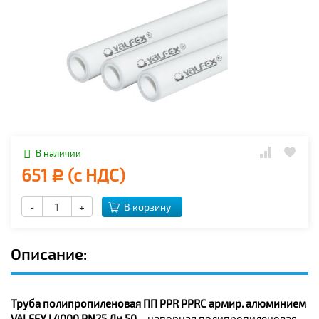
В наличии
651
(с НДС)
Р
-
+
В корзину
Описание:
Труба полипропиленовая ПП PPR PPRC армир. алюминием
VALFEX L4000 PN25 Дн 50
– напорная полипропиленовая