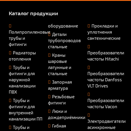
Каталог продукции
оборудование
Прокладки и
Полипропиленовые
уплотнения
Детали
трубы и
сантехнические
трубопроводов
фитинги
стальные
Радиаторы
Преобразователи
Краны
отопления
частоты Hitachi
шаровые
Трубы и
латунные и
фитинги для
стальные
Преобразователи
наружной
частоты Danfoss
Запорная
канализации
VLT Drives
арматура
ПВХ
Резьбовые
Трубы и
Преобразователи
фитинги
фитинги для
частоты Vacon
Люки и
внутренней
дождеприёмники
канализации ПП
Электродвигатели
Гибкая
Трубы и
асинхронные