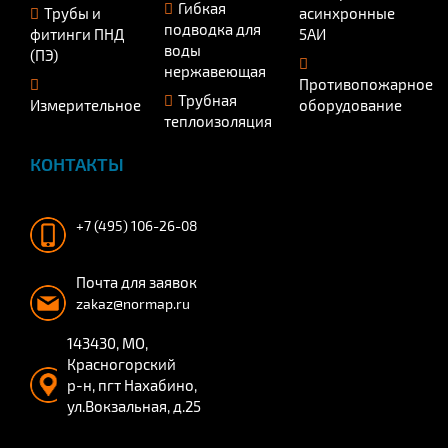
Гибкая
Трубы и
асинхронные
подводка для
фитинги ПНД
5АИ
воды
(ПЭ)
нержавеющая
Противопожарное
Трубная
Измерительное
оборудование
теплоизоляция
КОНТАКТЫ
+7 (495) 106-26-08
Почта для заявок
zakaz@normap.ru
143430, МО,
Красногорский
р-н, пгт Нахабино,
ул.Вокзальная, д.25