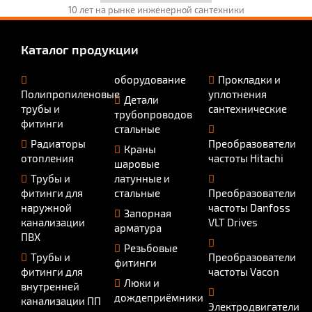
10 лет на рынке инженерной сантехники
Каталог продукции
оборудование
Прокладки и
Полипропиленовые
уплотнения
Детали
трубы и
сантехнические
трубопроводов
фитинги
стальные
Радиаторы
Преобразователи
Краны
отопления
частоты Hitachi
шаровые
Трубы и
латунные и
фитинги для
стальные
Преобразователи
наружной
частоты Danfoss
Запорная
канализации
VLT Drives
арматура
ПВХ
Резьбовые
Трубы и
Преобразователи
фитинги
фитинги для
частоты Vacon
Люки и
внутренней
дождеприёмники
канализации ПП
Электродвигатели