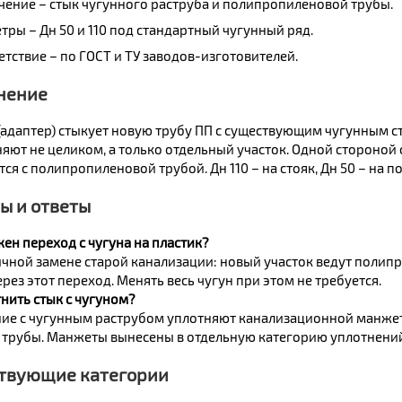
чение – стык чугунного раструба и полипропиленовой трубы.
тры – Дн 50 и 110 под стандартный чугунный ряд.
етствие – по ГОСТ и ТУ заводов-изготовителей.
нение
(адаптер) стыкует новую трубу ПП с существующим чугунным с
яют не целиком, а только отдельный участок. Одной стороной 
ся с полипропиленовой трубой. Дн 110 – на стояк, Дн 50 – на п
ы и ответы
ен переход с чугуна на пластик?
ичной замене старой канализации: новый участок ведут полип
рез этот переход. Менять весь чугун при этом не требуется.
нить стык с чугуном?
ие с чугунным раструбом уплотняют канализационной манже
 трубы. Манжеты вынесены в отдельную категорию уплотнений
твующие категории