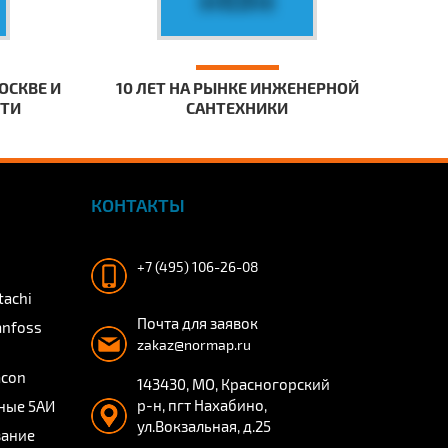
ОСКВЕ И
10 ЛЕТ НА РЫНКЕ ИНЖЕНЕРНОЙ
СТИ
САНТЕХНИКИ
КОНТАКТЫ
+7 (495) 106-26-08
tachi
Почта для заявок
anfoss
zakaz@normap.ru
acon
143430, МО, Красногорский
р-н, пгт Нахабино,
ные 5АИ
ул.Вокзальная, д.25
вание