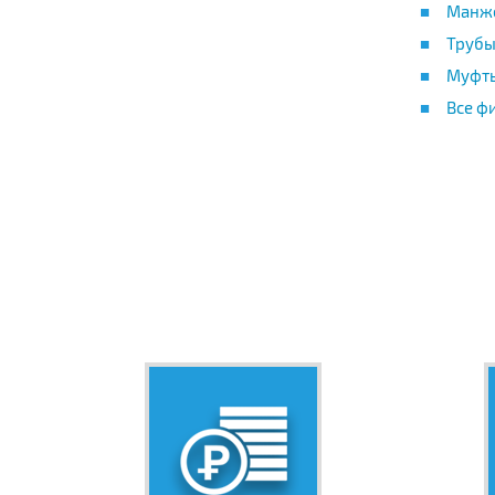
Манже
Трубы
Муфт
Все ф