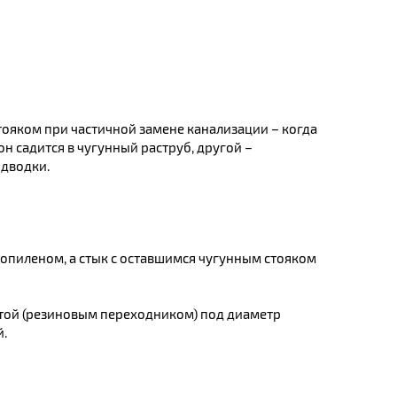
тояком при частичной замене канализации – когда
он садится в чугунный раструб, другой –
одводки.
ропиленом, а стык с оставшимся чугунным стояком
той (резиновым переходником) под диаметр
.