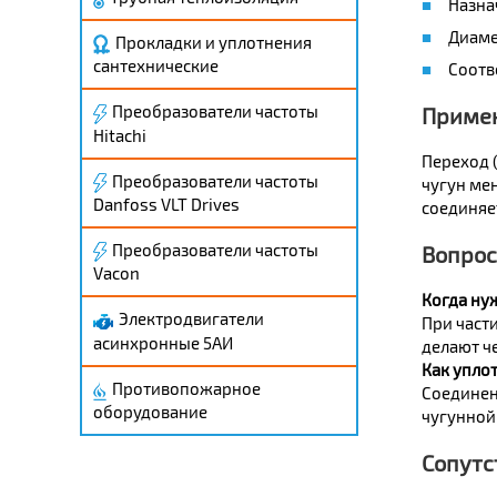
Назна
Диаме
Прокладки и уплотнения
сантехнические
Соотв
Преобразователи частоты
Приме
Hitachi
Переход 
Преобразователи частоты
чугун мен
Danfoss VLT Drives
соединяет
Преобразователи частоты
Вопрос
Vacon
Когда нуж
Электродвигатели
При част
асинхронные 5АИ
делают че
Как уплот
Противопожарное
Соединен
оборудование
чугунной
Сопутс