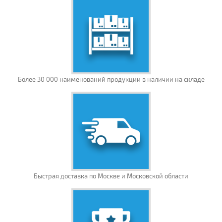
Более 30 000 наименований продукции в наличии на складе
Быстрая доставка по Москве и Московской области