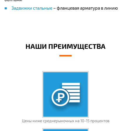
Задвижки стальные
– фланцевая арматура в линию
НАШИ ПРЕИМУЩЕСТВА
Цены ниже среднерыночных на 10-15 процентов