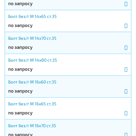
по запросу
Болт без/г М 14х65 ст.35
по запросу
Болт без/г М 14х70 ст.35
по запросу
Болт без/г М 14х80 ст.35
по запросу
Болт без/г М 16х60 ст.35
по запросу
Болт без/г М 16х65 ст.35
по запросу
Болт без/г М 16х70 ст.35
по запросу