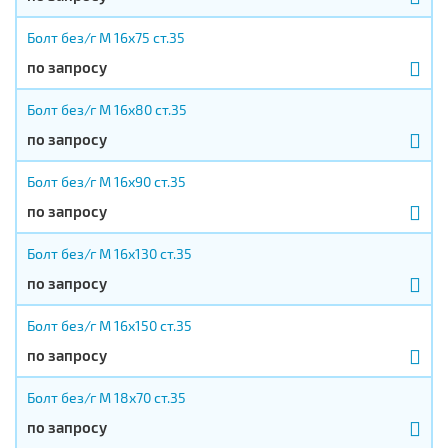
Болт без/г М 16х75 ст.35
по запросу
Болт без/г М 16х80 ст.35
по запросу
Болт без/г М 16х90 ст.35
по запросу
Болт без/г М 16х130 ст.35
по запросу
Болт без/г М 16х150 ст.35
по запросу
Болт без/г М 18х70 ст.35
по запросу