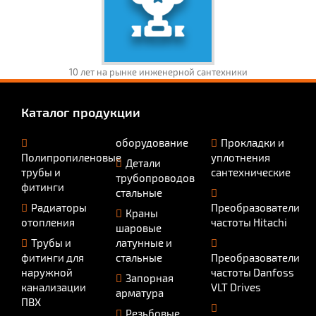
10 лет на рынке инженерной сантехники
Каталог продукции
оборудование
Прокладки и
Полипропиленовые
уплотнения
Детали
трубы и
сантехнические
трубопроводов
фитинги
стальные
Радиаторы
Преобразователи
Краны
отопления
частоты Hitachi
шаровые
Трубы и
латунные и
фитинги для
стальные
Преобразователи
наружной
частоты Danfoss
Запорная
канализации
VLT Drives
арматура
ПВХ
Резьбовые