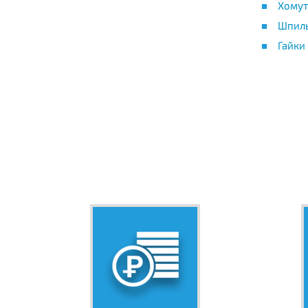
Хомут
Шпиль
Гайки