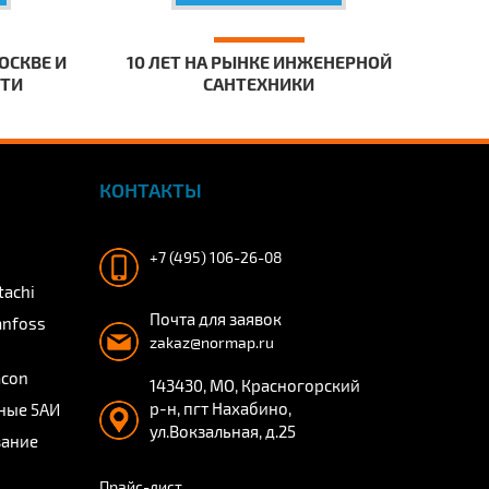
ОСКВЕ И
10 ЛЕТ НА РЫНКЕ ИНЖЕНЕРНОЙ
СТИ
САНТЕХНИКИ
КОНТАКТЫ
+7 (495) 106-26-08
tachi
Почта для заявок
anfoss
zakaz@normap.ru
acon
143430, МО, Красногорский
р-н, пгт Нахабино,
ные 5АИ
ул.Вокзальная, д.25
вание
Прайс-лист