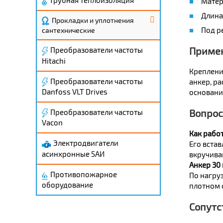
Матер
Длина 
Прокладки и уплотнения
Под р
сантехнические
Приме
Преобразователи частоты
Hitachi
Креплени
Преобразователи частоты
анкер, ра
Danfoss VLT Drives
основания
Вопрос
Преобразователи частоты
Vacon
Как рабо
Электродвигатели
Его встав
асинхронные 5АИ
вкручива
Анкер 30
Противопожарное
По нагруз
оборудование
плотном 
Сопутс