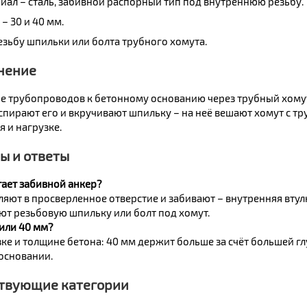
иал – сталь, забивной распорный тип под внутреннюю резьбу.
– 30 и 40 мм.
езьбу шпильки или болта трубного хомута.
нение
е трубопроводов к бетонному основанию через трубный хомут 
спирают его и вкручивают шпильку – на неё вешают хомут с тр
 и нагрузке.
ы и ответы
тает забивной анкер?
ляют в просверленное отверстие и забивают – внутренняя втулк
ют резьбовую шпильку или болт под хомут.
 или 40 мм?
ке и толщине бетона: 40 мм держит больше за счёт большей гл
основании.
твующие категории