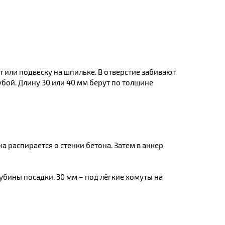
или подвеску на шпильке. В отверстие забивают
убой. Длину 30 или 40 мм берут по толщине
а распирается о стенки бетона. Затем в анкер
убины посадки, 30 мм – под лёгкие хомуты на