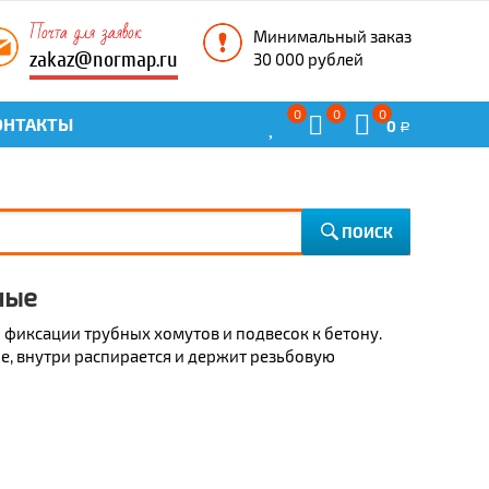
Почта для заявок
Минимальный заказ
zakaz@normap.ru
30 000 рублей
0
0
0
ОНТАКТЫ
0
Р
ПОИСК
ные
 фиксации трубных хомутов и подвесок к бетону.
е, внутри распирается и держит резьбовую