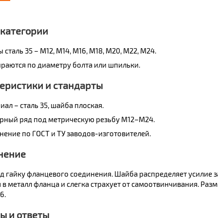
 категории
сталь 35 – М12, М14, М16, М18, М20, М22, М24.
раются по диаметру болта или шпильки.
еристики и стандарты
ал – сталь 35, шайба плоская.
рный ряд под метрическую резьбу М12–М24.
нение по ГОСТ и ТУ заводов-изготовителей.
нение
од гайку фланцевого соединения. Шайба распределяет усилие з
 в металл фланца и слегка страхует от самоотвинчивания. Раз
6.
ы и ответы