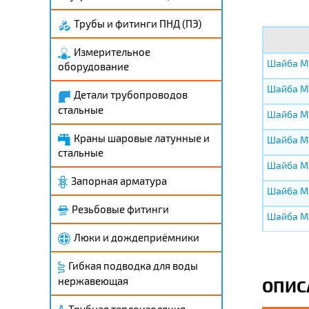
Трубы и фитинги ПНД (ПЭ)
Измерительное
Шайба М1
оборудование
Шайба М1
Детали трубопроводов
стальные
Шайба М1
Краны шаровые латунные и
Шайба М1
стальные
Шайба М2
Запорная арматура
Шайба М2
Резьбовые фитинги
Шайба М2
Люки и дождеприёмники
Гибкая подводка для воды
нержавеющая
ОПИС
Трубная теплоизоляция