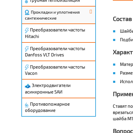
Прокладки и уплотнения
Состав
сантехнические
Преобразователи частоты
Шайбы 
Hitachi
Подби
Преобразователи частоты
Характ
Danfoss VLT Drives
Матери
Преобразователи частоты
Разме
Vacon
Испол
Электродвигатели
асинхронные 5АИ
Приме
Противопожарное
Ставят п
оборудование
врезаться
шайба М1
Вопрос