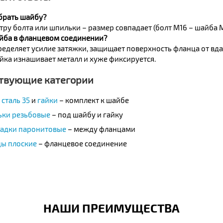
брать шайбу?
ру болта или шпильки – размер совпадает (болт М16 – шайба М
йба в фланцевом соединении?
ределяет усилие затяжки, защищает поверхность фланца от вда
йка изнашивает металл и хуже фиксируется.
твующие категории
 сталь 35
и
гайки
– комплект к шайбе
ки резьбовые
– под шайбу и гайку
адки паронитовые
– между фланцами
ы плоские
– фланцевое соединение
НАШИ ПРЕИМУЩЕСТВА