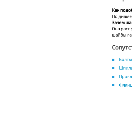
Как подо
По диамет
Зачем ша
Она расп
шайбы га
Сопутс
Болты
Шпиль
Прокл
Фланц