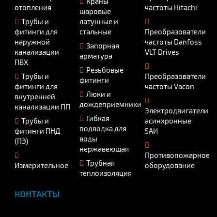
Краны
отопления
частоты Hitachi
шаровые
Трубы и
латунные и
фитинги для
стальные
Преобразователи
наружной
частоты Danfoss
Запорная
канализации
VLT Drives
арматура
ПВХ
Резьбовые
Трубы и
Преобразователи
фитинги
фитинги для
частоты Vacon
Люки и
внутренней
дождеприёмники
канализации ПП
Электродвигатели
Гибкая
Трубы и
асинхронные
подводка для
фитинги ПНД
5АИ
воды
(ПЭ)
нержавеющая
Противопожарное
Трубная
Измерительное
оборудование
теплоизоляция
КОНТАКТЫ