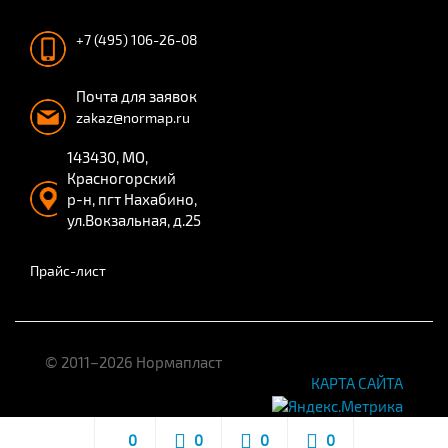
+7 (495) 106-26-08
Почта для заявок
zakaz@normap.ru
143430, МО,
Красногорский
р-н, пгт Нахабино,
ул.Вокзальная, д.25
Прайс-лист
© 2011–2026 Нормапласт
КАРТА САЙТА
0
0
0
0