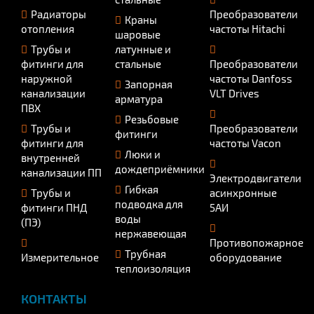
Радиаторы
Преобразователи
Краны
отопления
частоты Hitachi
шаровые
Трубы и
латунные и
фитинги для
стальные
Преобразователи
наружной
частоты Danfoss
Запорная
канализации
VLT Drives
арматура
ПВХ
Резьбовые
Трубы и
Преобразователи
фитинги
фитинги для
частоты Vacon
Люки и
внутренней
дождеприёмники
канализации ПП
Электродвигатели
Гибкая
Трубы и
асинхронные
подводка для
фитинги ПНД
5АИ
воды
(ПЭ)
нержавеющая
Противопожарное
Трубная
Измерительное
оборудование
теплоизоляция
КОНТАКТЫ